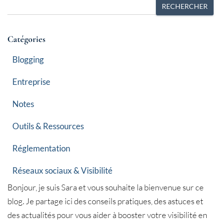
R
RECHERCHER
e
c
Catégories
h
e
Blogging
r
Entreprise
c
h
Notes
e
Outils & Ressources
r
Réglementation
Réseaux sociaux & Visibilité
Bonjour, je suis Sara et vous souhaite la bienvenue sur ce
blog. Je partage ici des conseils pratiques, des astuces et
des actualités pour vous aider à booster votre visibilité en