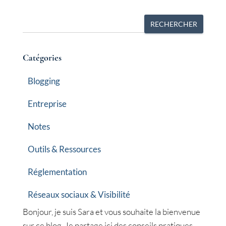
R
RECHERCHER
e
c
Catégories
h
e
Blogging
r
Entreprise
c
h
Notes
e
r
Outils & Ressources
Réglementation
Réseaux sociaux & Visibilité
Bonjour, je suis Sara et vous souhaite la bienvenue
sur ce blog. Je partage ici des conseils pratiques,